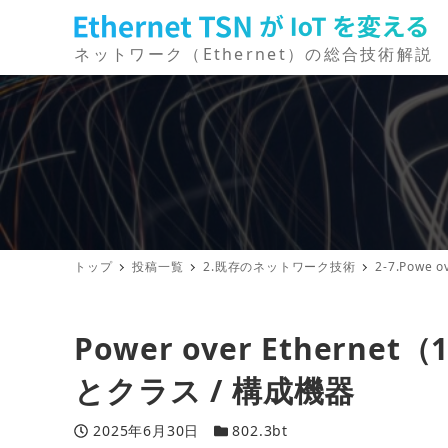
トップ
投稿一覧
2.既存のネットワーク技術
2-7.Powe o
Power over Ethernet（
とクラス / 構成機器
投稿日
カ
2025年6月30日
802.3bt