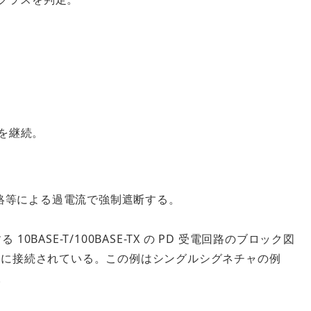
を継続。
絡等による過電流で強制遮断する。
0BASE-T/100BASE-TX の PD 受電回路のブロック図
B の両方に接続されている。この例はシングルシグネチャの例
。