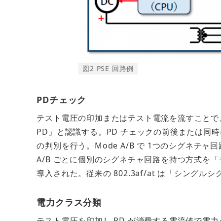
図2 PSE 回路例
PDチェック
テスト電圧の印加またはテスト電流を流すことで、P
PD」と認識する。PD チェックの前後または同
の判別を行う。Mode A/B で 1つのシグネチ
A/B ごとに個別のシグネチャ回路を持つ方式を「デ
導入された。従来の 802.3af/at は「シング
電力クラス分類
テスト電圧を印加し PD が消費する電流値で電