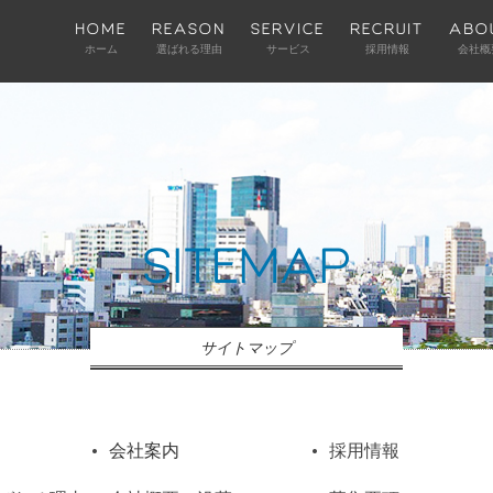
HOME
REASON
SERVICE
RECRUIT
ABO
ホーム
選ばれる理由
サービス
採用情報
会社概
SITEMAP
サイトマップ
会社案内
採用情報