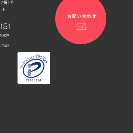
7番1号
2F
151
日祝定休
7388