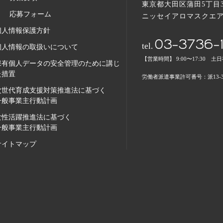
東京都大田区蒲田5丁目3
応募フォーム
ニッセイアロマスクエア
個人情報保護方針
03-3736-1
tel.
個人情報の取扱いについて
【営業時間】 9:00〜17:30 土
保有個人データの安全管理のために講じ
た措置
労働者派遣事業許可番号：派13-30
次世代育成支援対策推進法に基づく
一般事業主行動計画
女性活躍推進法に基づく
一般事業主行動計画
サイトマップ