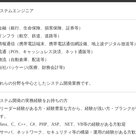
ステムエンジニア
金融（銀行、生命保険、損害保険、証券等）
インフラ（航空、鉄道、道路等）
情報通信（携帯電話端末、携帯電話通信網設備、地上波デジタル放送等
流通（POS、キャッシュレス決済、ネット通販等）
物流（自動倉庫、配送等）
自社パッケージ(医療、財務会計等)
れらの分野を中心としたシステム開発業務です。
ステム開発の実務経験をお持ちの方
リーダー経験がある方・経験豊富な方から、経験が浅い方・ブランクが
す。
Java
、
C
、
C++
、
C#
、
PHP
、
ASP
、
.NET
、
VB
等の経験がある方歓迎
サーバ、ネットワーク、セキュリティ等の構築・運用の経験がある方歓