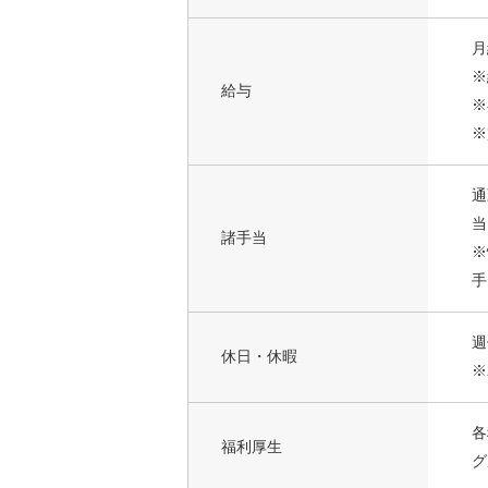
月
※
給与
※
※
通
当
諸手当
※
手
週
休日・休暇
※
各
福利厚生
グ