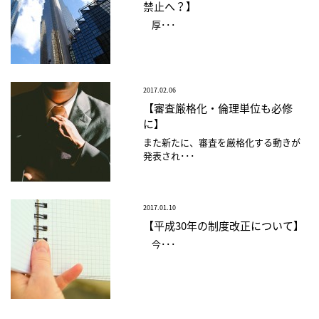
禁止へ？】
厚･･･
2017.02.06
【審査厳格化・倫理単位も必修
に】
また新たに、審査を厳格化する動きが
発表され･･･
2017.01.10
【平成30年の制度改正について】
今･･･