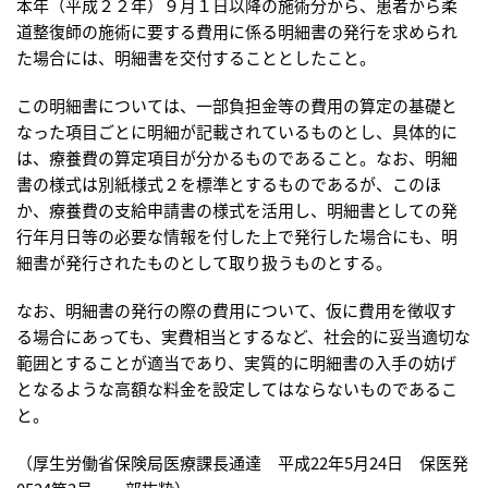
本年（平成２２年）９月１日以降の施術分から、患者から柔
道整復師の施術に要する費用に係る明細書の発行を求められ
た場合には、明細書を交付することとしたこと。
この明細書については、一部負担金等の費用の算定の基礎と
なった項目ごとに明細が記載されているものとし、具体的に
は、療養費の算定項目が分かるものであること。なお、明細
書の様式は別紙様式２を標準とするものであるが、このほ
か、療養費の支給申請書の様式を活用し、明細書としての発
行年月日等の必要な情報を付した上で発行した場合にも、明
細書が発行されたものとして取り扱うものとする。
なお、明細書の発行の際の費用について、仮に費用を徴収す
る場合にあっても、実費相当とするなど、社会的に妥当適切な
範囲とすることが適当であり、実質的に明細書の入手の妨げ
となるような高額な料金を設定してはならないものであるこ
と。
（厚生労働省保険局医療課長通達 平成22年5月24日 保医発